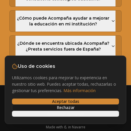
¿Cómo puede Acompaña ayudar a mejorar
la educación en mi institución?
¿Dónde se encuentra ubicada Acompaña?
¿Presta servicios fuera de España?
Uso de cookies
Utilizamos cookies para mejorar tu experiencia en
nuestro sitio web. Puedes aceptar todas, rechazarlas o
gestionar tus preferencias.
Más información
Aceptar todas
¿Hablamos por WhatsApp?
NoCodeService.com
Rechazar
Inicio
Servicios
Aviso legal
Privacidad
Cookies
Contacto
Gestionar opciones
©
2026
NoCodeService.com. Todos los derechos reservados.
Made with 💪 in Navarre